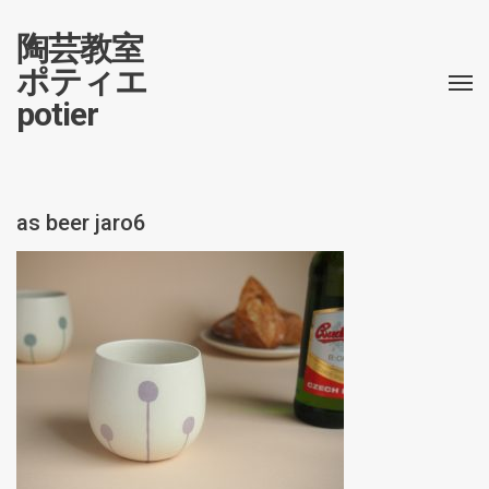
陶芸教室
ポティエ
potier
as beer jaro6