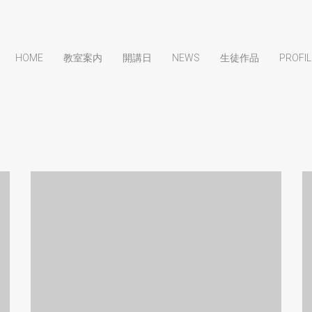
HOME
教室案内
開講日
NEWS
生徒作品
PROFIL
.
夏休み親子陶芸教室
2026 募集開始です！
News