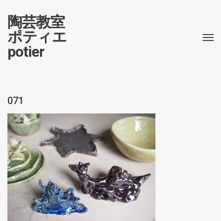
陶芸教室
ポティエ
potier
071