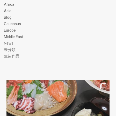
レ
Africa
ス
Asia
Blog
Caucasus
Europe
Middle East
News
未分類
生徒作品