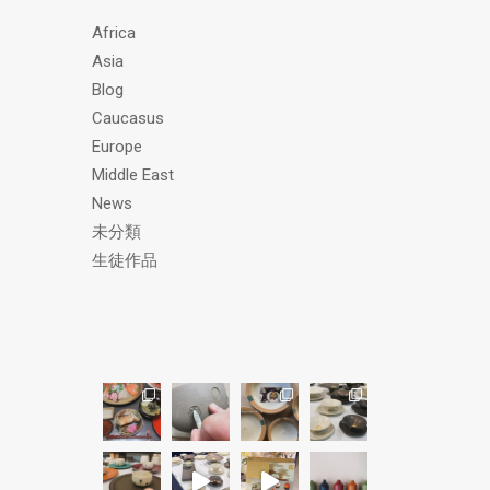
ス
Africa
Asia
Blog
Caucasus
Europe
Middle East
News
未分類
生徒作品