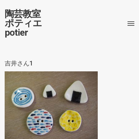
陶芸教室
ポティエ
potier
吉井さん1