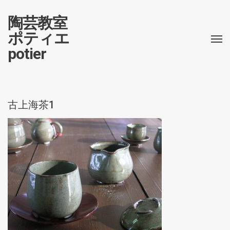
陶芸教室
ポティエ
potier
古上海茶1