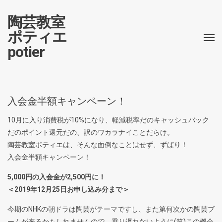
陶芸教室
ポティエ
potier
入会金半額キャンペーン！
10月に入り消費税が10%になり、軽減税率だのキャッシュバック
だのポイント還元だの、訳のワカラナイことだらけ。
陶芸教室ポティエは、そんな面倒なことはせず、ずばり！
入会金半額キャンペーン！
5,000円の入会金が2,500円に！
＜2019年12月25日お申し込み分まで＞
今期のNHKの朝ドラは陶芸がテーマですし、また第何次かの陶芸ブ
ームが来るかもしれませんので、乗り遅れないように(笑)この機会