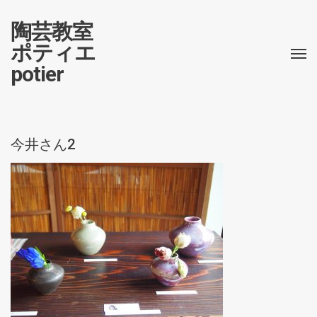
陶芸教室
ポティエ
potier
今井さん2