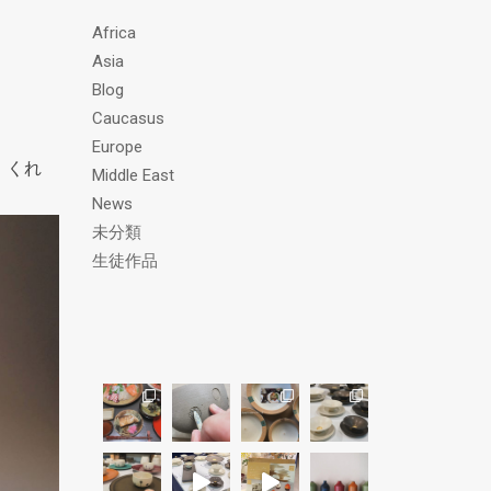
ス
Africa
Asia
Blog
Caucasus
Europe
、くれ
Middle East
News
未分類
生徒作品