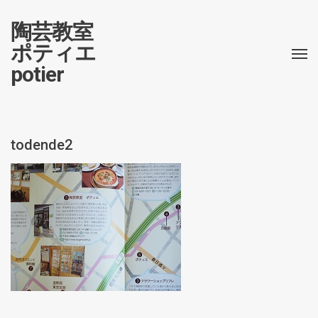
陶芸教室
ポティエ
potier
todende2