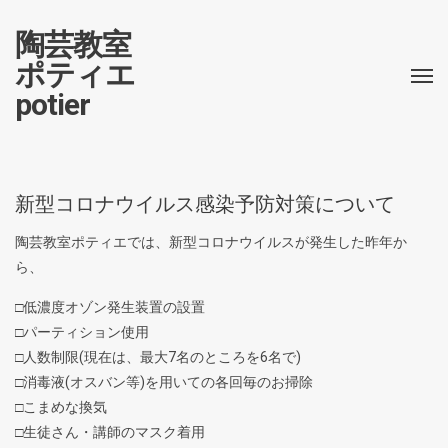
陶芸教室
ポティエ
potier
新型コロナウイルス感染予防対策について
陶芸教室ポティエでは、新型コロナウイルスが発生した昨年か
ら、
□低濃度オゾン発生装置の設置
□パーティション使用
□人数制限(現在は、最大7名のところを6名で)
□消毒液(オスバン等)を用いての各回毎のお掃除
□こまめな換気
□生徒さん・講師のマスク着用