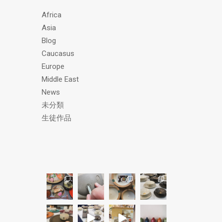
ス
Africa
Asia
Blog
Caucasus
Europe
Middle East
News
未分類
生徒作品