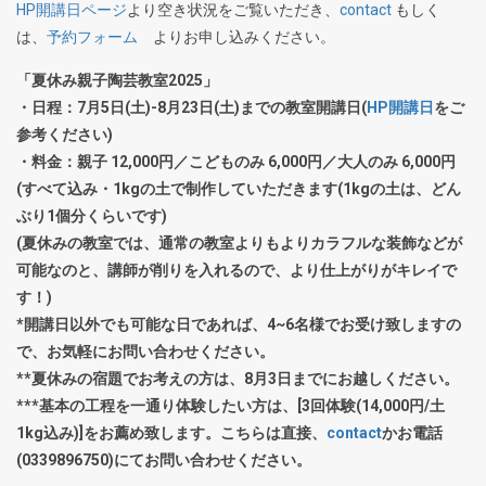
HP開講日ページ
より空き状況をご覧いただき、
contact
もしく
は、
予約フォーム
よりお申し込みください。
「夏休み親子陶芸教室2025」
・日程：7月5日(土)-8月23日(土)までの教室開講日(
HP開講日
をご
参考ください)
・料金：親子 12,000円／こどものみ 6,000円／大人のみ 6,000円
(すべて込み・1kgの土で制作していただきます(1kgの土は、どん
ぶり1個分くらいです)
(夏休みの教室では、通常の教室よりもよりカラフルな装飾などが
可能なのと、講師が削りを入れるので、より仕上がりがキレイで
す！)
*開講日以外でも可能な日であれば、4~6名様でお受け致しますの
で、お気軽にお問い合わせください。
**夏休みの宿題でお考えの方は、8月3日までにお越しください。
***基本の工程を一通り体験したい方は、[3回体験(14,000円/土
1kg込み)]をお薦め致します。こちらは直接、
contact
かお電話
(0339896750)にてお問い合わせください。