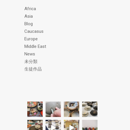
ス
Africa
Asia
Blog
Caucasus
Europe
Middle East
News
未分類
生徒作品