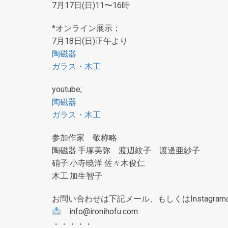
7月17日(日)11〜16時
*オンライン展示；
7月18日(日)正午より
陶磁器
ガラス・木工
youtube;
陶磁器
ガラス・木工
参加作家 敬称略
陶磁器:手塚美弥 渡辺紋子 渡邊亜紗子
硝子:小寺暁洋 佐々木俊仁
木工:加生智子
お問い合わせは下記メール、もしくはInstagr
info@ironihofu.com
・・・・・