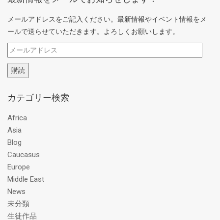
メールアドレスをご記入ください。最新情報やイベント情報をメ
ールで送らせていただきます。よろしくお願いします。
メ
ー
購読
ル
ア
カテゴリー検索
ド
レ
Africa
ス
Asia
Blog
Caucasus
Europe
Middle East
News
未分類
生徒作品